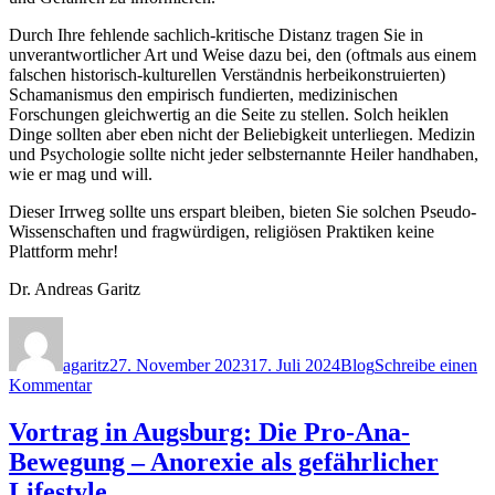
Durch Ihre fehlende sachlich-kritische Distanz tragen Sie in
unverantwortlicher Art und Weise dazu bei, den (oftmals aus einem
falschen historisch-kulturellen Verständnis herbeikonstruierten)
Schamanismus den empirisch fundierten, medizinischen
Forschungen gleichwertig an die Seite zu stellen. Solch heiklen
Dinge sollten aber eben nicht der Beliebigkeit unterliegen. Medizin
und Psychologie sollte nicht jeder selbsternannte Heiler handhaben,
wie er mag und will.
Dieser Irrweg sollte uns erspart bleiben, bieten Sie solchen Pseudo-
Wissenschaften und fragwürdigen, religiösen Praktiken keine
Plattform mehr!
Dr. Andreas Garitz
Autor
Veröffentlicht
Kategorien
am
agaritz
27. November 2023
17. Juli 2024
Blog
Schreibe einen
zu
Kommentar
Liebes
3Sat
Vortrag in Augsburg: Die Pro-Ana-
Team.
Bewegung – Anorexie als gefährlicher
Lifestyle