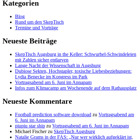
Beiträge
Kategorien
Pro-
Ana-
Blog
Bewegung
Rund um den SkepTisch
–
Termine und Vorträge
Anorexie
als
gefährlicher
Neueste Beiträge
Lifestyle
SkepTisch Augsburg in the Keller: Schwurbel-Schwindeleien
mit Zahlen sicher entlarven
Lange Nacht der Wissenschaft in Augsburg
Dubiose Sekten, Hochstapler, toxische Liebesbeziehungen:
Lydia Benecke im Kongress im Park
Vortragsabend am 6. Juni im Annapam
Infos zum Klimacamp am Wochenende auf dem Rathausplatz
Neueste Kommentare
Football prediction software download
zu
Vortragsabend am
6. Juni im Annapam
piupiu star ship
zu
Vortragsabend am 6. Juni im Annapam
Michael Fischer
zu
SkepTisch Augsburg
Natalie Grams in der FAS: „Nur wer wirklich aufgeklärt ist,