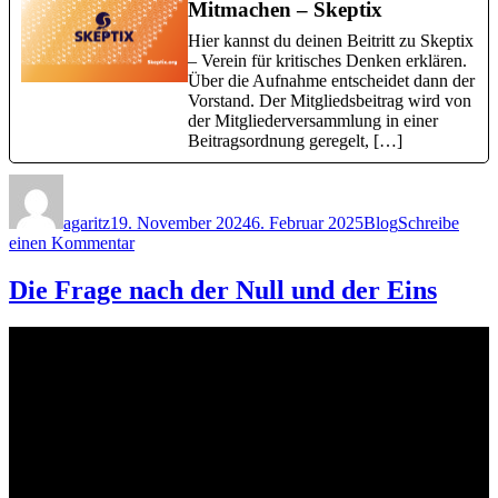
Mitmachen – Skeptix
Hier kannst du deinen Beitritt zu Skeptix
– Verein für kritisches Denken erklären.
Über die Aufnahme entscheidet dann der
Vorstand. Der Mitgliedsbeitrag wird von
der Mitgliederversammlung in einer
Beitragsordnung geregelt, […]
Autor
Veröffentlicht
Kategorien
am
agaritz
19. November 2024
6. Februar 2025
Blog
Schreibe
zu
einen Kommentar
Skeptix
geht
Die Frage nach der Null und der Eins
an
den
Start!