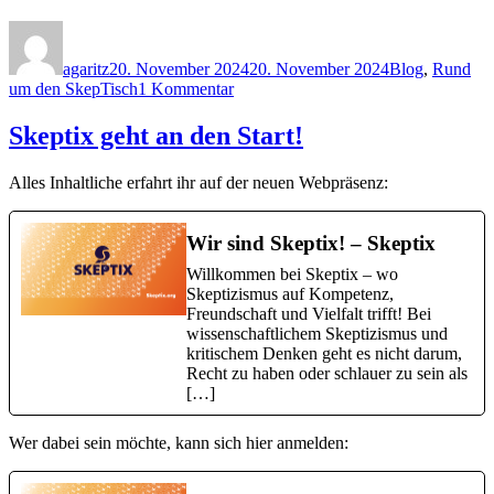
Autor
Veröffentlicht
Kategorien
am
agaritz
20. November 2024
20. November 2024
Blog
,
Rund
zu
um den SkepTisch
1 Kommentar
SkepTisch
Augsburg
Skeptix geht an den Start!
Alles Inhaltliche erfahrt ihr auf der neuen Webpräsenz:
Wir sind Skeptix! – Skeptix
Willkommen bei Skeptix – wo
Skeptizismus auf Kompetenz,
Freundschaft und Vielfalt trifft! Bei
wissenschaftlichem Skeptizismus und
kritischem Denken geht es nicht darum,
Recht zu haben oder schlauer zu sein als
[…]
Wer dabei sein möchte, kann sich hier anmelden: