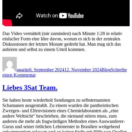
Das Video vermittelt (mir zumindest) nach Minute 1:28 in relativ
einfacher Form eine Idee davon, worum es sich in der zentralen
Diskussionen der letzten Monate gedreht hat. Man mag sich das
anhören und selbst zu einem Urteil kommen.
Autor
Veröffentlicht
Kategorien
am
agaritz
6. September 2024
12. November 2024
Blog
Schreibe
zu
einen Kommentar
Die
Frage
Liebes 3Sat Team.
nach
der
Sie haben heute wiederholt Sendungen zu selbsternannten
Null
Schamanen ausgestrahlt. Zu einem wurden die pantheistischen
und
Zwergen- und Elfenvisionen eines Chemielaboranten als „eine
der
andere Weltsicht“ beschrieben, die niemand stören muss, zum
Eins
anderen die mehr als fragwürdigen Methoden eines Auswanderer-
Gurus und seiner örtlichen Lehrmeister in Brasilien weitgehend
unkommentiert gelassen und an keiner Stelle mit Hilfe von Quellen,