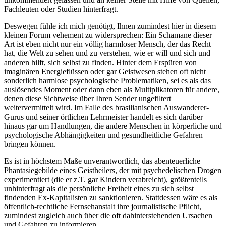
Fachleuten oder Studien hinterfragt.
Deswegen fühle ich mich genötigt, Ihnen zumindest hier in diesem
kleinen Forum vehement zu widersprechen: Ein Schamane dieser
Art ist eben nicht nur ein völlig harmloser Mensch, der das Recht
hat, die Welt zu sehen und zu verstehen, wie er will und sich und
anderen hilft, sich selbst zu finden. Hinter dem Erspüren von
imaginären Energieflüssen oder gar Geistwesen stehen oft nicht
sonderlich harmlose psychologische Problematiken, sei es als das
auslösendes Moment oder dann eben als Multiplikatoren für andere,
denen diese Sichtweise über Ihren Sender ungefiltert
weitervermittelt wird. Im Falle des brasilianischen Auswanderer-
Gurus und seiner örtlichen Lehrmeister handelt es sich darüber
hinaus gar um Handlungen, die andere Menschen in körperliche und
psychologische Abhängigkeiten und gesundheitliche Gefahren
bringen können.
Es ist in höchstem Maße unverantwortlich, das abenteuerliche
Phantasiegebilde eines Geistheilers, der mit psychedelischen Drogen
experimentiert (die er z.T. gar Kindern verabreicht), größtenteils
unhinterfragt als die persönliche Freiheit eines zu sich selbst
findenden Ex-Kapitalisten zu sanktionieren. Stattdessen wäre es als
öffentlich-rechtliche Fernsehanstalt ihre journalistische Pflicht,
zumindest zugleich auch über die oft dahinterstehenden Ursachen
und Gefahren zu informieren.