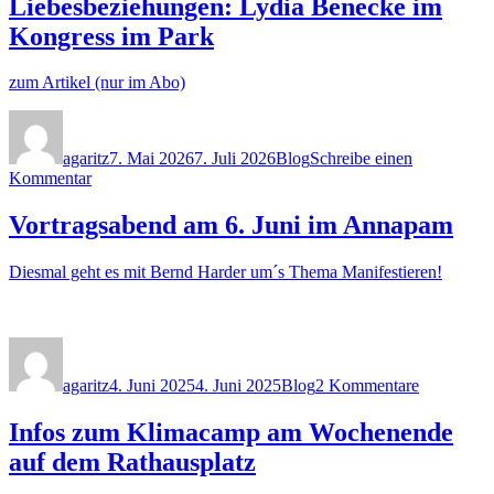
Liebesbeziehungen: Lydia Benecke im
Wissenschaft
in
Kongress im Park
Augsburg
zum Artikel (nur im Abo)
Autor
Veröffentlicht
Kategorien
am
agaritz
7. Mai 2026
7. Juli 2026
Blog
Schreibe einen
zu
Kommentar
Dubiose
Sekten,
Vortragsabend am 6. Juni im Annapam
Hochstapler,
toxische
Diesmal geht es mit Bernd Harder um´s Thema Manifestieren!
Liebesbeziehungen:
Lydia
Benecke
im
Autor
Veröffentlicht
Kategorien
zu
Kongress
am
Vortragsa
im
agaritz
4. Juni 2025
4. Juni 2025
Blog
2 Kommentare
am
Park
6.
Juni
Infos zum Klimacamp am Wochenende
im
auf dem Rathausplatz
Annapam