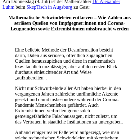
Am Donnerstag (9. Juli) ist der Mathematiker
Dr. Alexander
Luhm
beim
SkepTisch in Augsburg
zu Gast:
Mathematische Schwindeleien entlarven – Wie Zahlen aus
seriösen Quellen von Impfgegner:innen und Corona-
Leugnenden sowie Extremist:innen missbraucht werden
Eine beliebte Methode der Desinformation besteht
darin, Daten aus seriösen, öffentlich zugänglichen
Quellen herauszupicken und diese in mathematisch
bzw. fachlich unzulässiger, aber auf den ersten Blick
durchaus einleuchtender Art und Weise
„aufzubereiten“.
Nicht nur Schwurbelnde aller Art haben hierbei in den
vergangenen Jahren zahlreiche unrühmliche Akzente
gesetzt und damit insbesondere während der Corona-
Pandemie Menschenleben gefährdet. Auch
Extremist:innen verbreiten gerne solch
gemeingefährliche Falschaussagen, nicht zuletzt, um
das Vertrauen in staatliche Institutionen zu untergraben.
Anhand einiger realer Fälle wird aufgezeigt, wie man
solche rechnerischen Schwindeleien mit skeptischem