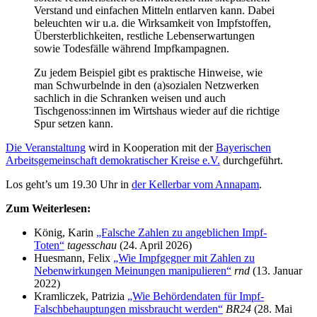
Verstand und einfachen Mitteln entlarven kann. Dabei
beleuchten wir u.a. die Wirksamkeit von Impfstoffen,
Übersterblichkeiten, restliche Lebenserwartungen
sowie Todesfälle während Impfkampagnen.
Zu jedem Beispiel gibt es praktische Hinweise, wie
man Schwurbelnde in den (a)sozialen Netzwerken
sachlich in die Schranken weisen und auch
Tischgenoss:innen im Wirtshaus wieder auf die richtige
Spur setzen kann.
Die Veranstaltung
wird in Kooperation mit der
Bayerischen
Arbeitsgemeinschaft demokratischer Kreise e.V.
durchgeführt.
Los geht’s um 19.30 Uhr in
der Kellerbar vom Annapam
.
Zum Weiterlesen:
König, Karin
„Falsche Zahlen zu angeblichen Impf-
Toten“
tagesschau
(24. April 2026)
Huesmann, Felix
„Wie Impfgegner mit Zahlen zu
Nebenwirkungen Meinungen manipulieren“
rnd
(13. Januar
2022)
Kramliczek, Patrizia
„Wie Behördendaten für Impf-
Falschbehauptungen missbraucht werden“
BR24
(28. Mai