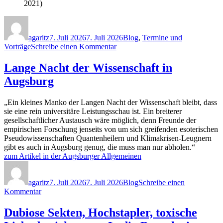
2021)
Autor
Veröffentlicht
Kategorien
am
agaritz
7. Juli 2026
7. Juli 2026
Blog
,
Termine und
zu
Vorträge
Schreibe einen Kommentar
SkepTisch
Augsburg
Lange Nacht der Wissenschaft in
in
Augsburg
the
Keller:
Schwurbel-
„Ein kleines Manko der Langen Nacht der Wissenschaft bleibt, dass
Schwindeleien
sie eine rein universitäre Leistungsschau ist. Ein breiterer
mit
gesellschaftlicher Austausch wäre möglich, denn Freunde der
Zahlen
empirischen Forschung jenseits von um sich greifenden esoterischen
sicher
Pseudowissenschaften Quantenheilern und Klimakrisen-Leugnern
entlarven
gibt es auch in Augsburg genug, die muss man nur abholen.“
zum Artikel in der Augsburger Allgemeinen
Autor
Veröffentlicht
Kategorien
am
agaritz
7. Juli 2026
7. Juli 2026
Blog
Schreibe einen
zu
Kommentar
Lange
Nacht
Dubiose Sekten, Hochstapler, toxische
der