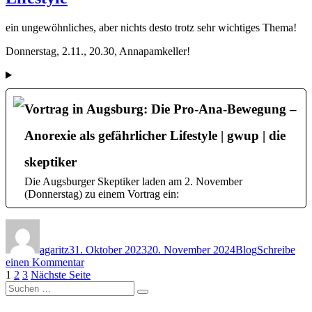
ein ungewöhnliches, aber nichts desto trotz sehr wichtiges Thema!
Donnerstag, 2.11., 20.30, Annapamkeller!
Vortrag in Augsburg: Die Pro-Ana-Bewegung –
Anorexie als gefährlicher Lifestyle | gwup | die
skeptiker
Die Augsburger Skeptiker laden am 2. November
(Donnerstag) zu einem Vortrag ein:
Autor
Veröffentlicht
Kategorien
am
agaritz
31. Oktober 2023
20. November 2024
Blog
Schreibe
zu
einen Kommentar
Seitennummerierung
Seite
Seite
Seite
Vortrag
1
2
3
Nächste Seite
Suchen
in
der
Suchen
nach:
Augsburg:
Die