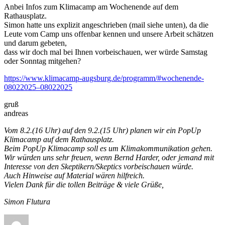
Anbei Infos zum Klimacamp am Wochenende auf dem
Rathausplatz.
Simon hatte uns explizit angeschrieben (mail siehe unten), da die
Leute vom Camp uns offenbar kennen und unsere Arbeit schätzen
und darum gebeten,
dass wir doch mal bei Ihnen vorbeischauen, wer würde Samstag
oder Sonntag mitgehen?
https://www.klimacamp-augsburg.de/programm/#wochenende-
08022025–08022025
gruß
andreas
Vom 8.2.(16 Uhr) auf den 9.2.(15 Uhr) planen wir ein PopUp
Klimacamp auf dem Rathausplatz.
Beim PopUp Klimacamp soll es um Klimakommunikation gehen.
Wir würden uns sehr freuen, wenn Bernd Harder, oder jemand mit
Interesse von den Skeptikern/Skeptics vorbeischauen würde.
Auch Hinweise auf Material wären hilfreich.
Vielen Dank für die tollen Beiträge & viele Grüße,
Simon Flutura
Autor
Veröffentlicht
Kategorien
zu