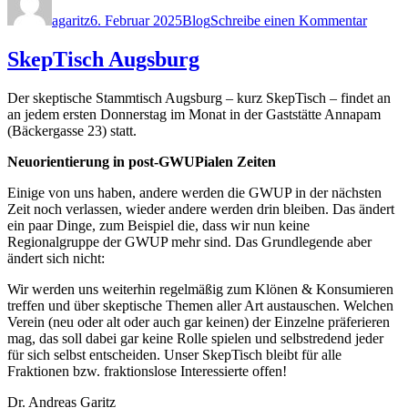
am
Infos
agaritz
6. Februar 2025
Blog
Schreibe einen Kommentar
zum
Klima
am
SkepTisch Augsburg
Woche
auf
Der skeptische Stammtisch Augsburg – kurz SkepTisch – findet an
dem
an jedem ersten Donnerstag im Monat in der Gaststätte Annapam
Rathau
(Bäckergasse 23) statt.
Neuorientierung in post-GWUPialen Zeiten
Einige von uns haben, andere werden die GWUP in der nächsten
Zeit noch verlassen, wieder andere werden drin bleiben. Das ändert
ein paar Dinge, zum Beispiel die, dass wir nun keine
Regionalgruppe der GWUP mehr sind. Das Grundlegende aber
ändert sich nicht:
Wir werden uns weiterhin regelmäßig zum Klönen & Konsumieren
treffen und über skeptische Themen aller Art austauschen. Welchen
Verein (neu oder alt oder auch gar keinen) der Einzelne präferieren
mag, das soll dabei gar keine Rolle spielen und selbstredend jeder
für sich selbst entscheiden. Unser SkepTisch bleibt für alle
Fraktionen bzw. fraktionslose Interessierte offen!
Dr. Andreas Garitz