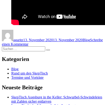
Autor
Veröffentlicht
Kategorien
am
agaritz
13. November 2020
13. November 2020
Blog
Schreibe
zu
einen Kommentar
Suchen
Homöopathischer
Suchen
nach:
Vollrausch
Kategorien
Blog
Rund um den SkepTisch
Termine und Vorträge
Neueste Beiträge
SkepTisch Augsburg in the Keller: Schwurbel-Schwindeleien
mit Zahlen sicher entlarven