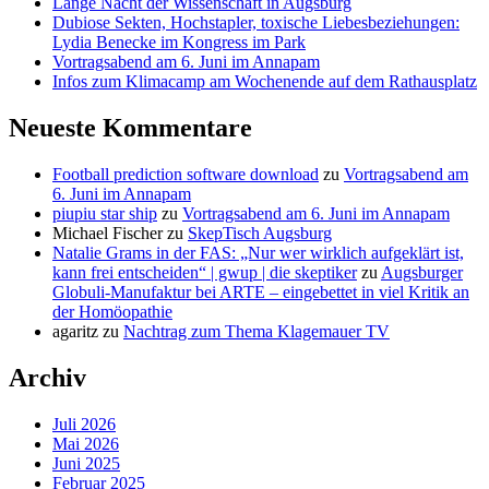
Lange Nacht der Wissenschaft in Augsburg
Dubiose Sekten, Hochstapler, toxische Liebesbeziehungen:
Lydia Benecke im Kongress im Park
Vortragsabend am 6. Juni im Annapam
Infos zum Klimacamp am Wochenende auf dem Rathausplatz
Neueste Kommentare
Football prediction software download
zu
Vortragsabend am
6. Juni im Annapam
piupiu star ship
zu
Vortragsabend am 6. Juni im Annapam
Michael Fischer
zu
SkepTisch Augsburg
Natalie Grams in der FAS: „Nur wer wirklich aufgeklärt ist,
kann frei entscheiden“ | gwup | die skeptiker
zu
Augsburger
Globuli-Manufaktur bei ARTE – eingebettet in viel Kritik an
der Homöopathie
agaritz
zu
Nachtrag zum Thema Klagemauer TV
Archiv
Juli 2026
Mai 2026
Juni 2025
Februar 2025