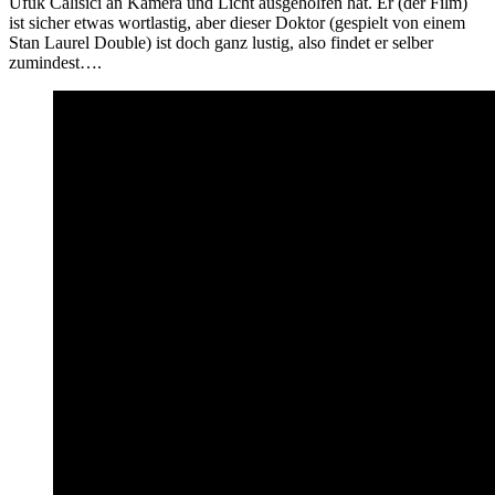
Ufuk Calisici an Kamera und Licht ausgeholfen hat. Er (der Film)
ist sicher etwas wortlastig, aber dieser Doktor (gespielt von einem
Stan Laurel Double) ist doch ganz lustig, also findet er selber
zumindest….