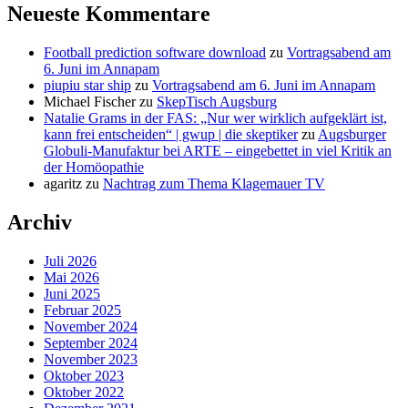
Neueste Kommentare
Football prediction software download
zu
Vortragsabend am
6. Juni im Annapam
piupiu star ship
zu
Vortragsabend am 6. Juni im Annapam
Michael Fischer
zu
SkepTisch Augsburg
Natalie Grams in der FAS: „Nur wer wirklich aufgeklärt ist,
kann frei entscheiden“ | gwup | die skeptiker
zu
Augsburger
Globuli-Manufaktur bei ARTE – eingebettet in viel Kritik an
der Homöopathie
agaritz
zu
Nachtrag zum Thema Klagemauer TV
Archiv
Juli 2026
Mai 2026
Juni 2025
Februar 2025
November 2024
September 2024
November 2023
Oktober 2023
Oktober 2022