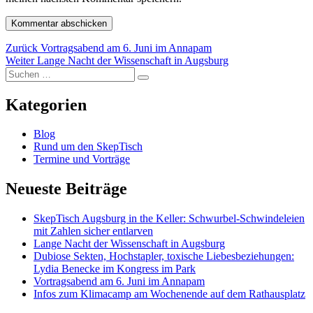
Beitragsnavigation
Vorheriger
Zurück
Vortragsabend am 6. Juni im Annapam
Nächster
Beitrag:
Weiter
Lange Nacht der Wissenschaft in Augsburg
Suchen
Beitrag:
Suchen
nach:
Kategorien
Blog
Rund um den SkepTisch
Termine und Vorträge
Neueste Beiträge
SkepTisch Augsburg in the Keller: Schwurbel-Schwindeleien
mit Zahlen sicher entlarven
Lange Nacht der Wissenschaft in Augsburg
Dubiose Sekten, Hochstapler, toxische Liebesbeziehungen:
Lydia Benecke im Kongress im Park
Vortragsabend am 6. Juni im Annapam
Infos zum Klimacamp am Wochenende auf dem Rathausplatz