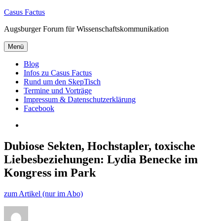
Zum
Casus Factus
Inhalt
Augsburger Forum für Wissenschaftskommunikation
springen
Menü
Blog
Infos zu Casus Factus
Rund um den SkepTisch
Termine und Vorträge
Impressum & Datenschutzerklärung
Facebook
Facebook
Dubiose Sekten, Hochstapler, toxische
Liebesbeziehungen: Lydia Benecke im
Kongress im Park
zum Artikel (nur im Abo)
Autor
Veröffentlicht
Kategorien
am