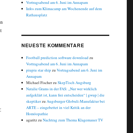
Vortragsabend am 6. Juni im Annapam
Infos zum Klimacamp am Wochenende auf dem
Rathausplatz
en
t
NEUESTE KOMMENTARE
Football prediction software download
zu
Vortragsabend am 6. Juni im Annapam
piupiu star ship
zu
Vortragsabend am 6. Juni im
Annapam
Michael Fischer
zu
SkepTisch Augsburg
Natalie Grams in der FAS: „Nur wer wirklich
aufgeklärt ist, kann frei entscheiden“ | gwup | die
skeptiker
zu
Augsburger Globuli-Manufaktur bei
ARTE – eingebettet in viel Kritik an der
€
Homöopathie
agaritz
zu
Nachtrag zum Thema Klagemauer TV