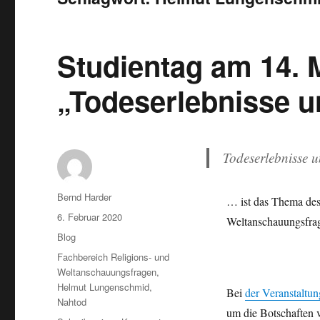
Studientag am 14. 
„Todeserlebnisse u
Todeserlebnisse u
Autor
Bernd Harder
… ist das Thema de
Veröffentlicht
6. Februar 2020
Weltanschauungsfrag
am
Kategorien
Blog
Schlagwörter
Fachbereich Religions- und
Weltanschauungsfragen
,
Helmut Lungenschmid
,
Bei
der Veranstaltun
Nahtod
um die Botschaften 