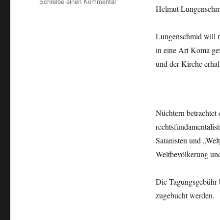
zu
Schreibe einen Kommentar
Helmut Lungenschmid
Studientag
am
14.
Lungenschmid will 
März
in eine Art Koma gef
in
Augsburg:
und der Kirche erhal
„Todeserlebnisse
und
ihre
Botschaften“
Nüchtern betrachtet 
rechtsfundamentalis
Satanisten und „Wel
Weltbevölkerung und 
Die Tagungsgebühr be
zugebucht werden.